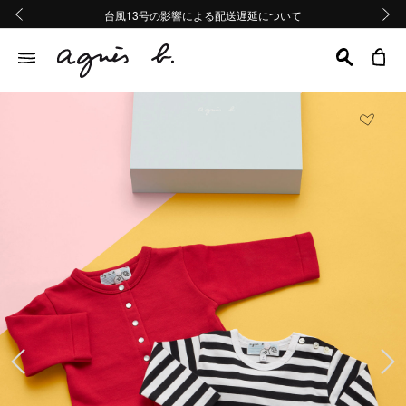
熊本地域地震の影響による配送遅延について
熊本地域地震の影響による配送遅延について
台風13号の影響による配送遅延について
Summer Sale 2buy10%OFF!!
Summer Sale 2buy10%OFF!!
前の画像
次の画
前の画像
次