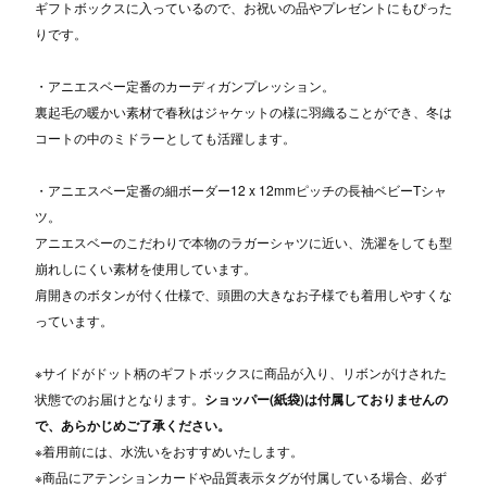
ギフトボックスに入っているので、お祝いの品やプレゼントにもぴった
りです。
・アニエスベー定番のカーディガンプレッション。
裏起毛の暖かい素材で春秋はジャケットの様に羽織ることができ、冬は
コートの中のミドラーとしても活躍します。
・アニエスベー定番の細ボーダー12 x 12mmピッチの長袖ベビーTシャ
ツ。
アニエスベーのこだわりで本物のラガーシャツに近い、洗濯をしても型
崩れしにくい素材を使用しています。
肩開きのボタンが付く仕様で、頭囲の大きなお子様でも着用しやすくな
っています。
※サイドがドット柄のギフトボックスに商品が入り、リボンがけされた
状態でのお届けとなります。
ショッパー(紙袋)は付属しておりませんの
で、あらかじめご了承ください。
※着用前には、水洗いをおすすめいたします。
※商品にアテンションカードや品質表示タグが付属している場合、必ず