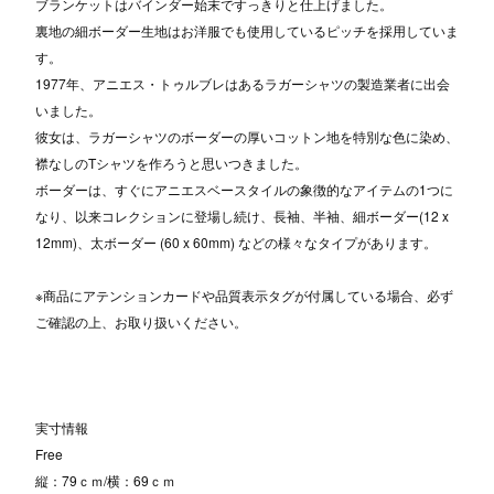
ブランケットはバインダー始末ですっきりと仕上げました。
裏地の細ボーダー生地はお洋服でも使用しているピッチを採用していま
す。
1977年、アニエス・トゥルブレはあるラガーシャツの製造業者に出会
いました。
彼女は、ラガーシャツのボーダーの厚いコットン地を特別な色に染め、
襟なしのTシャツを作ろうと思いつきました。
ボーダーは、すぐにアニエスベースタイルの象徴的なアイテムの1つに
なり、以来コレクションに登場し続け、長袖、半袖、細ボーダー(12 x
12mm)、太ボーダー (60 x 60mm) などの様々なタイプがあります。
※商品にアテンションカードや品質表示タグが付属している場合、必ず
ご確認の上、お取り扱いください。
実寸情報
Free
縦：79ｃｍ/横：69ｃｍ