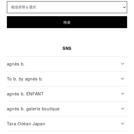
検索
SNS
agnès b.
To b. by agnès b.
agnès b. ENFANT
agnès b. galerie boutique
Tara Océan Japan