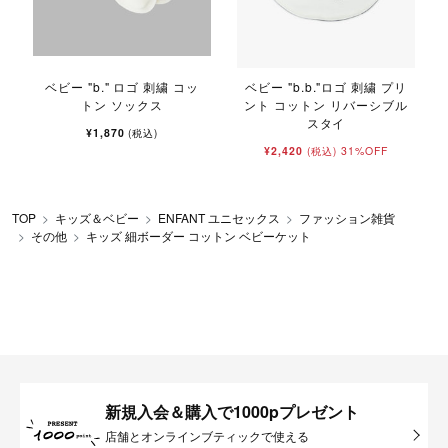
ベビー "b." ロゴ 刺繍 コッ
ベビー "b.b."ロゴ 刺繍 プリ
トン ソックス
ント コットン リバーシブル
スタイ
¥1,870
(税込)
¥2,420
31%OFF
(税込)
TOP
キッズ＆ベビー
ENFANT ユニセックス
ファッション雑貨
その他
キッズ 細ボーダー コットン ベビーケット
新規入会＆購入で1000pプレゼント
店舗とオンラインブティックで使える