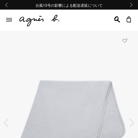
熊本地域地震の影響による配送遅延について
熊本地域地震の影響による配送遅延について
台風13号の影響による配送遅延について
Summer Sale 2buy10%OFF!!
Summer Sale 2buy10%OFF!!
前の画像
次の画
前の画像
次