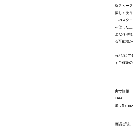
綿スムース
優しく洗う
このスタイ
を使った三
よだれや軽
る可能性が
※商品にア
ずご確認の
実寸情報
Free
縦：9ｃｍ/
商品詳細