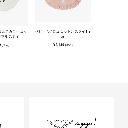
 マルチカラー コッ
ベビー "b." ロゴ コットン スタイ He
シブル スタイ
art
0
¥4,180
(税込)
(税込)