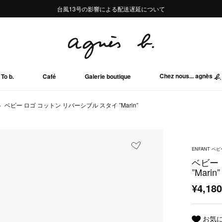
熊本地域地震の影響による配送遅延について
熊本地域地震の影響による配送遅延について
台風13号の影響による配送遅延について
Summer Sale 2buy10%OFF!!
Summer Sale 2buy10%OFF!!
Chez nous... agnès
To b.
Café
Galerie boutique
ベビー ロゴ コットン リバーシブル スタイ ”Marin”
ENFANT ベビ
ベビー
”Marin”
¥4,18
お気