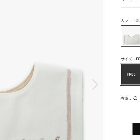
カラー：ホ
サイズ：FR
FREE
次の画像
在庫：
◯