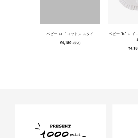
ベビー ロゴ コットン スタイ
ベビー "b." ロゴ
a
¥4,180
(税込)
¥4,1