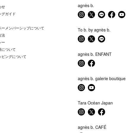
agnès b.
わせ
ングガイド
ベーメンバーシップについて
To b. by agnès b.
方法
シー
料について
agnès b. ENFANT
ッピングについて
agnès b. galerie boutique
Tara Océan Japan
agnès b. CAFÉ