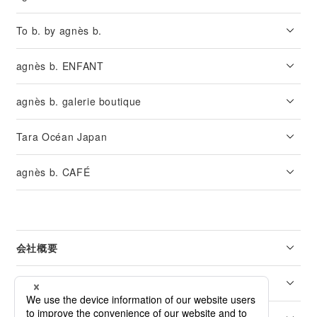
To b. by agnès b.
agnès b. ENFANT
agnès b. galerie boutique
Tara Océan Japan
agnès b. CAFÉ
会社概要
リーガル