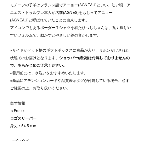
モチーフの子羊はフランス語でアニョー(AGNEAU)といい、幼い頃、ア
ニエス・トゥルブレ本人が名前(AGNES)をもじってアニョー
(AGNEAU)と呼ばれていたことに由来します。
アイコンでもあるボーダーＴシャツを着たひつじちゃんは、丸く握りや
すいフォルムで、動かすとやさしい鈴の音がします。
※サイドがドット柄のギフトボックスに商品が入り、リボンがけされた
状態でのお届けとなります。
ショッパー(紙袋)は付属しておりませんの
で、あらかじめご了承ください。
※着用前には、水洗いをおすすめいたします。
※商品にアテンションカードや品質表示タグが付属している場合、必ず
ご確認の上、お取り扱いください。
実寸情報
＜Free＞
ロゴスリーパー
身丈：54.5ｃｍ
ロゴスタイ