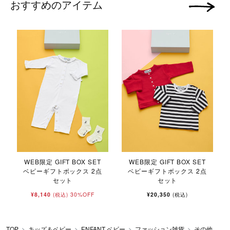
おすすめのアイテム
次の画像
U
WEB限定 GIFT BOX SET
WEB限定 GIFT BOX SET
ベビーギフトボックス 2点
ベビーギフトボックス 2点
セット
セット
¥8,140
30%OFF
¥20,350
(税込)
(税込)
TOP
キッズ＆ベビー
ENFANT ベビー
ファッション雑貨
その他