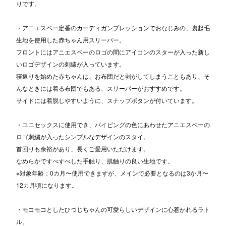
りです。
・アニエスベー定番のカーディガンプレッションでおなじみの、裏起毛
生地を使用した赤ちゃん用スリーパー。
フロントにはアニエスベーのロゴの間にアイコンのスターが入った新し
いロゴデザインの刺繍が入っています。
寝返りを始めた赤ちゃんは、お布団だと剥がしてしまうこともあり、そ
んなときには着る布団でもある、スリーパーがおすすめです。
サイドには着脱しやすいように、スナップボタンが付いています。
・ユニセックスに使用でき、パイピングの色にあわせたアニエスベーの
ロゴ刺繍が入ったシンプルなデザインのスタイ。
首回りも余裕があり、長くご愛用いただけます。
なめらかですべすべした手触り、肌触りの良い生地です。
※対象年齢：0カ月〜使用できますが、メインで必要となるのは3か月〜
12カ月頃になります。
・モコモコとしたひつじちゃんの可愛らしいデザインに心惹かれるラト
ル。