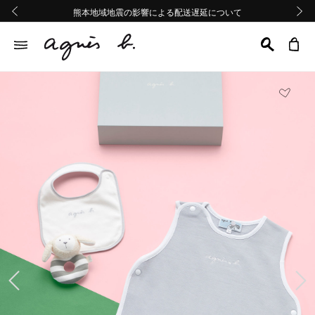
熊本地域地震の影響による配送遅延について
熊本地域地震の影響による配送遅延について
Summer Sale 2buy10%OFF!!
Summer Sale 2buy10%OFF!!
前の画像
次の画
前の画像
次