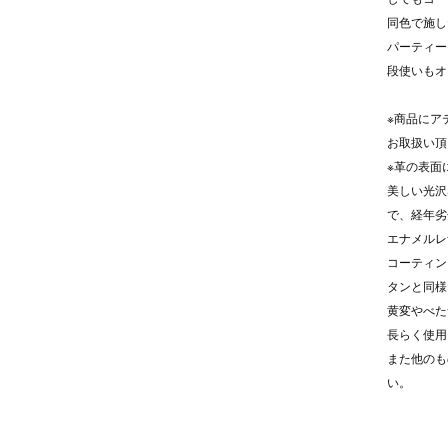
同色で施し
パーティー
段使いもオ
※商品にア
お取扱い頂
※革の表面
美しい光沢
で、経年劣
エナメルレ
コーティン
タンと同様
黄変やべた
長らく使用
また他のも
い。