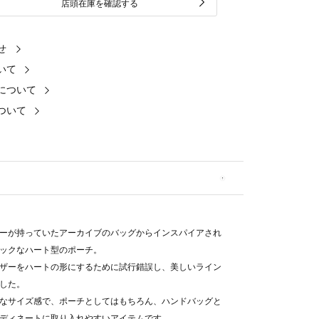
店頭在庫を確認する
せ
いて
について
ついて
ーが持っていたアーカイブのバッグからインスパイアされ
ックなハート型のポーチ。
ザーをハートの形にするために試行錯誤し、美しいライン
した。
なサイズ感で、ポーチとしてはもちろん、ハンドバッグと
ディネートに取り入れやすいアイテムです。