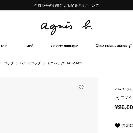
熊本地域地震の影響による配送遅延について
熊本地域地震の影響による配送遅延について
台風13号の影響による配送遅延について
Summer Sale 2buy10%OFF!!
Summer Sale 2buy10%OFF!!
Chez nous... agnès
To b.
Café
Galerie boutique
バッグ
ハンドバッグ
ミニバッグ UAS28-01
VOYAGE 
ミニバッ
¥28,6
お気