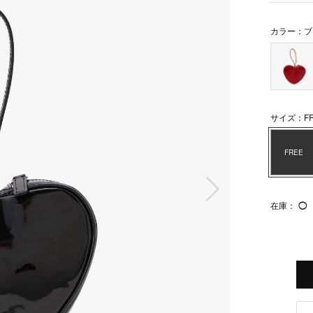
カラー：ブ
サイズ：FR
FREE
次の画像
在庫：
◯