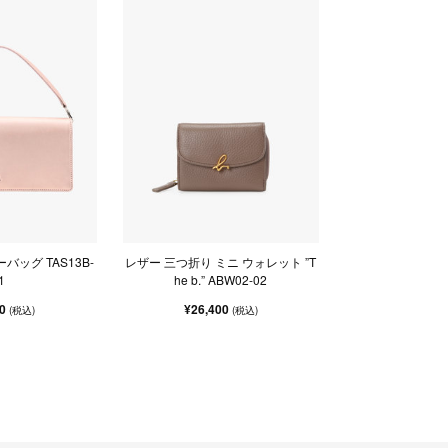
バッグ TAS13B-
レザー 三つ折り ミニ ウォレット ”T
1
he b.” ABW02-02
00
¥26,400
(税込)
(税込)