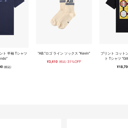
ント 半袖 Tシャツ
"AB."ロゴ ライン ソックス "Kevin"
プリント コットン
ando"
ト Tシャツ "Gilb
¥3,410
31%OFF
(税込)
00
¥18,7
(税込)