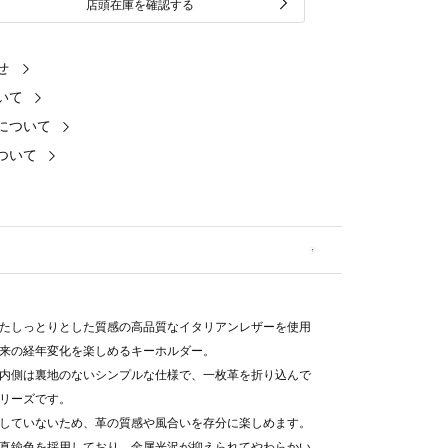
店頭在庫を確認する
せ
いて
について
ついて
たしっとりとした質感の高品質なイタリアンレザーを使用
来の経年変化を楽しめるキーホルダー。
内側は裏地のないシンプルな仕様で、一枚革を折り込んで
リーズです。
していないため、革の質感や風合いを存分に楽しめます。
真鍮色を採用しており、金属光沢が抑えられてやわらかい