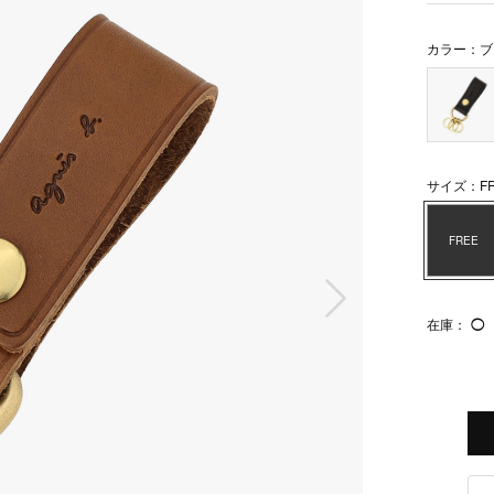
カラー：ブ
サイズ：FR
FREE
次の画像
在庫：
◯