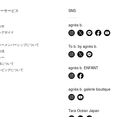
マーサービス
SNS
agnès b.
わせ
ングガイド
ベーメンバーシップについて
To b. by agnès b.
方法
シー
料について
agnès b. ENFANT
ッピングについて
agnès b. galerie boutique
Tara Océan Japan