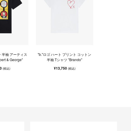
 半袖 アーティス
"b."ロゴ ハート プリント コットン
ert & George"
半袖 Tシャツ "Brando"
00
¥13,750
(税込)
(税込)