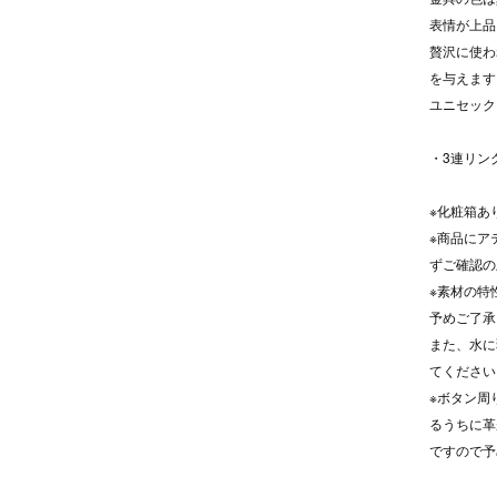
表情が上品
贅沢に使わ
を与えます
ユニセック
・3連リン
※化粧箱あ
※商品にア
ずご確認の
※素材の特
予めご了承
また、水に
てください
※ボタン周
るうちに革
ですので予