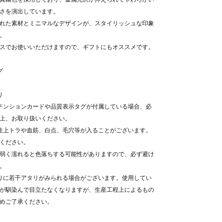
さを演出しています。
れた素材とミニマルなデザインが、スタイリッシュな印象
。
スでお使いいただけますので、ギフトにもオススメです。
グ
り
テンションカードや品質表示タグが付属している場合、必
上、お取り扱いください。
性上トラや血筋、白点、毛穴等が入ることがございます。
ください。
弱く濡れると色落ちする可能性がありますので、必ず避け
。
りに若干アタリがみられる場合がございます。使用してい
が馴染んで目立たなくなりますが、生産工程上によるもの
めご了承ください。