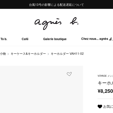
熊本地域地震の影響による配送遅延について
熊本地域地震の影響による配送遅延について
台風13号の影響による配送遅延について
Summer Sale 2buy10%OFF!!
Summer Sale 2buy10%OFF!!
Chez nous... agnès
To b.
Café
Galerie boutique
小物
キーケース&キーホルダー
キーホルダー VAH11-02
VOYAGE メ
キーホル
¥8,25
お気