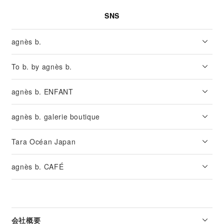
SNS
agnès b.
To b. by agnès b.
agnès b. ENFANT
agnès b. galerie boutique
Tara Océan Japan
agnès b. CAFÉ
会社概要