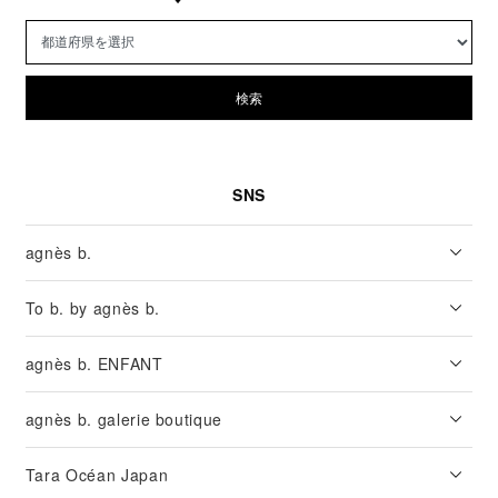
検索
SNS
agnès b.
To b. by agnès b.
agnès b. ENFANT
agnès b. galerie boutique
Tara Océan Japan