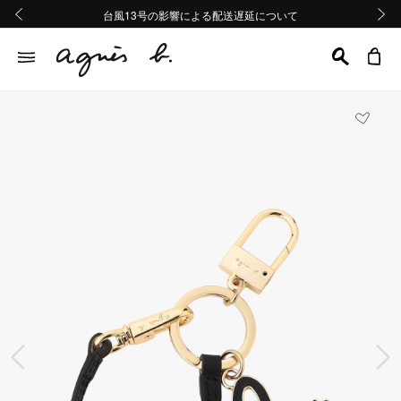
熊本地域地震の影響による配送遅延について
熊本地域地震の影響による配送遅延について
台風13号の影響による配送遅延について
Summer Sale 2buy10%OFF!!
Summer Sale 2buy10%OFF!!
前の画像
次の画
前の画像
次