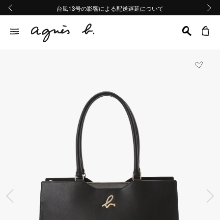
熊本地域地震の影響による配送遅延について
熊本地域地震の影響による配送遅延について
台風13号の影響による配送遅延について
Summer Sale 2buy10%OFF!!
Summer Sale 2buy10%OFF!!
前の画像
次の画
前の画像
次