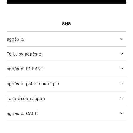
SNS
agnès b.
To b. by agnès b.
agnès b. ENFANT
agnès b. galerie boutique
Tara Océan Japan
agnès b. CAFÉ