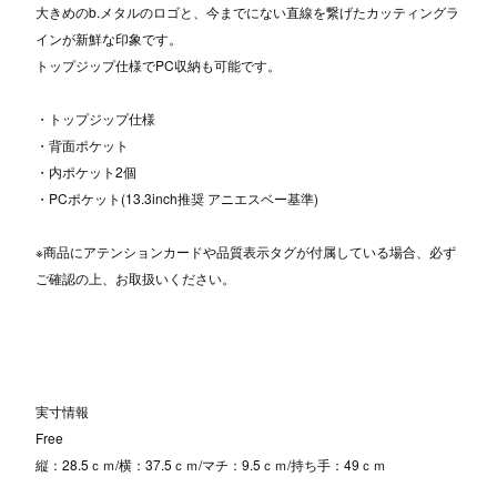
大きめのb.メタルのロゴと、今までにない直線を繋げたカッティングラ
インが新鮮な印象です。
トップジップ仕様でPC収納も可能です。
・トップジップ仕様
・背面ポケット
・内ポケット2個
・PCポケット(13.3inch推奨 アニエスベー基準)
※商品にアテンションカードや品質表示タグが付属している場合、必ず
ご確認の上、お取扱いください。
実寸情報
Free
縦：28.5ｃｍ/横：37.5ｃｍ/マチ：9.5ｃｍ/持ち手：49ｃｍ