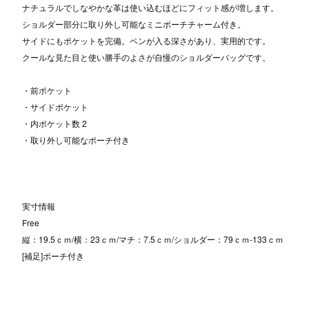
ナチュラルでしなやかな革は使い込むほどにフィット感が増します。
ショルダー部分に取り外し可能なミニポーチチャーム付き。
サイドにもポケットを完備。ペンが入る深さがあり、実用的です。
クールな見た目と使い勝手のよさが自慢のショルダーバッグです。
・前ポケット
・サイドポケット
・内ポケット数 2
・取り外し可能なポーチ付き
実寸情報
Free
縦：19.5ｃｍ/横：23ｃｍ/マチ：7.5ｃｍ/ショルダー：79ｃｍ-133ｃｍ
[補足]ポーチ付き