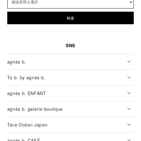
検索
SNS
agnès b.
To b. by agnès b.
agnès b. ENFANT
agnès b. galerie boutique
Tara Océan Japan
agnès b. CAFÉ