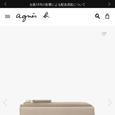
熊本地域地震の影響による配送遅延について
熊本地域地震の影響による配送遅延について
台風13号の影響による配送遅延について
Summer Sale 2buy10%OFF!!
Summer Sale 2buy10%OFF!!
前の画像
次の画
前の画像
次