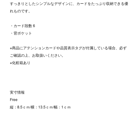
すっきりとしたシンプルなデザインに、カードをたっぷり収納できる優
れものです。
・カード段数 6
・背ポケット
※商品にアテンションカードや品質表示タグが付属している場合、必ず
ご確認の上、お取扱いください。
※化粧箱あり
実寸情報
Free
縦：8.5ｃｍ/横：13.5ｃｍ/幅：1ｃｍ