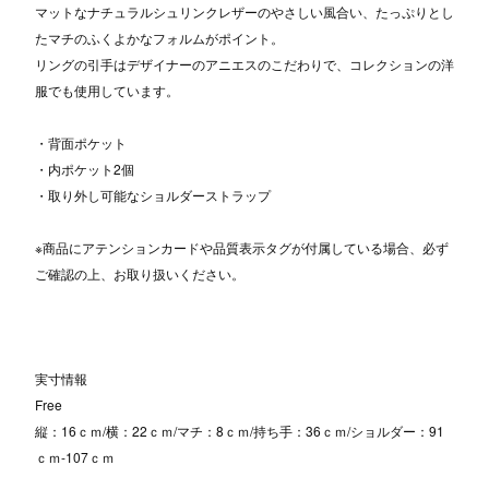
マットなナチュラルシュリンクレザーのやさしい風合い、たっぷりとし
たマチのふくよかなフォルムがポイント。
リングの引手はデザイナーのアニエスのこだわりで、コレクションの洋
服でも使用しています。
・背面ポケット
・内ポケット2個
・取り外し可能なショルダーストラップ
※商品にアテンションカードや品質表示タグが付属している場合、必ず
ご確認の上、お取り扱いください。
実寸情報
Free
縦：16ｃｍ/横：22ｃｍ/マチ：8ｃｍ/持ち手：36ｃｍ/ショルダー：91
ｃｍ-107ｃｍ