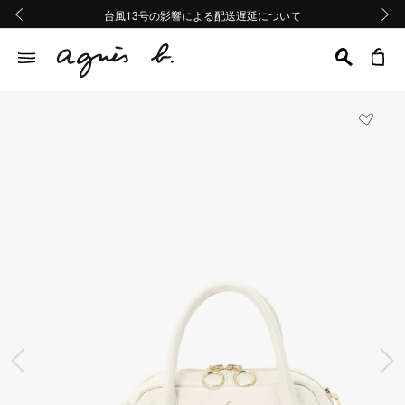
熊本地域地震の影響による配送遅延について
熊本地域地震の影響による配送遅延について
台風13号の影響による配送遅延について
Summer Sale 2buy10%OFF!!
Summer Sale 2buy10%OFF!!
前の画像
次の画
前の画像
次