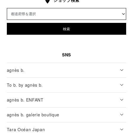
検索
SNS
agnès b.
To b. by agnès b.
agnès b. ENFANT
agnès b. galerie boutique
Tara Océan Japan