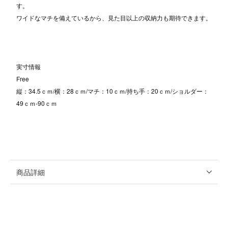
す。
ワイドなマチを備えているから、見た目以上の収納力も期待できます。
実寸情報
Free
縦：34.5ｃｍ/横：28ｃｍ/マチ：10ｃｍ/持ち手：20ｃｍ/ショルダー：
49ｃｍ-90ｃｍ
商品詳細