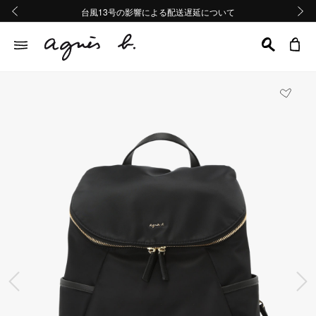
熊本地域地震の影響による配送遅延について
熊本地域地震の影響による配送遅延について
台風13号の影響による配送遅延について
Summer Sale 2buy10%OFF!!
Summer Sale 2buy10%OFF!!
前の画像
次の画
前の画像
次