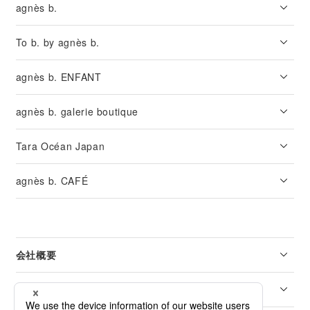
agnès b.
To b. by agnès b.
agnès b. ENFANT
agnès b. galerie boutique
Tara Océan Japan
agnès b. CAFÉ
会社概要
リーガル