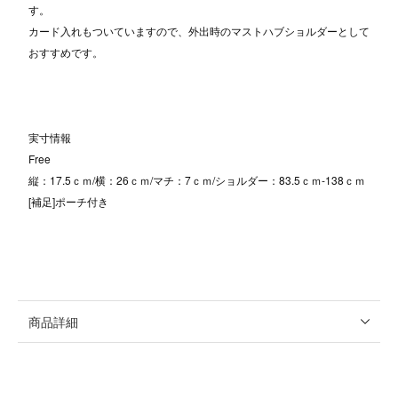
す。
カード入れもついていますので、外出時のマストハブショルダーとして
おすすめです。
実寸情報
Free
縦：17.5ｃｍ/横：26ｃｍ/マチ：7ｃｍ/ショルダー：83.5ｃｍ-138ｃｍ
[補足]ポーチ付き
商品詳細