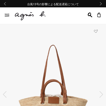
熊本地域地震の影響による配送遅延について
熊本地域地震の影響による配送遅延について
台風13号の影響による配送遅延について
Summer Sale 2buy10%OFF!!
Summer Sale 2buy10%OFF!!
前の画像
次の画
前の画像
次