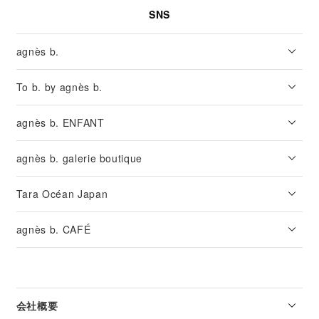
SNS
agnès b.
To b. by agnès b.
agnès b. ENFANT
agnès b. galerie boutique
Tara Océan Japan
agnès b. CAFÉ
会社概要