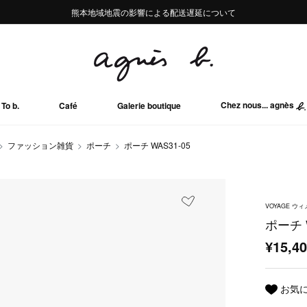
熊本地域地震の影響による配送遅延について
熊本地域地震の影響による配送遅延について
Summer Sale 2buy10%OFF!!
Summer Sale 2buy10%OFF!!
Chez nous... agnès
To b.
Café
Galerie boutique
ファッション雑貨
ポーチ
ポーチ WAS31-05
VOYAGE 
ポーチ W
¥15,4
お気