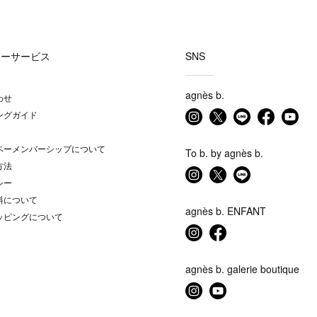
マーサービス
SNS
agnès b.
わせ
ングガイド
ベーメンバーシップについて
To b. by agnès b.
方法
シー
料について
agnès b. ENFANT
ッピングについて
agnès b. galerie boutique