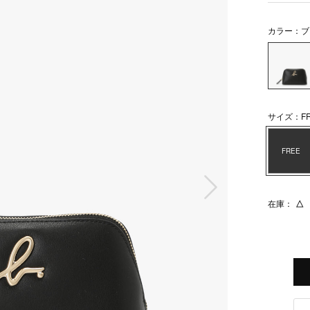
カラー：ブ
サイズ：FR
FREE
次の画像
在庫：
△