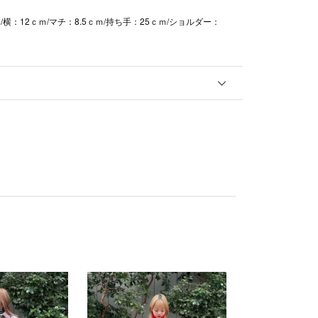
/横：12ｃｍ/マチ：8.5ｃｍ/持ち手：25ｃｍ/ショルダー：