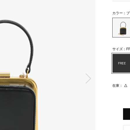
カラー：ブ
サイズ：FR
FREE
次の画像
在庫：
△