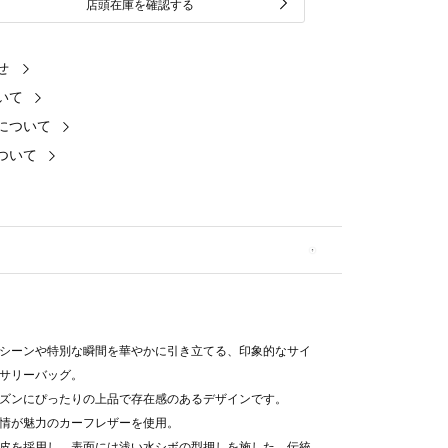
店頭在庫を確認する
せ
いて
について
ついて
シーンや特別な瞬間を華やかに引き立てる、印象的なサイ
サリーバッグ。
ズンにぴったりの上品で存在感のあるデザインです。
情が魅力のカーフレザーを使用。
皮を採用し、表面には浅い水シボの型押しを施した、伝統