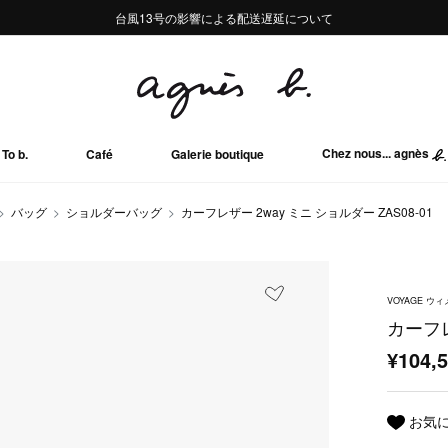
熊本地域地震の影響による配送遅延について
熊本地域地震の影響による配送遅延について
台風13号の影響による配送遅延について
Summer Sale 2buy10%OFF!!
Summer Sale 2buy10%OFF!!
Chez nous... agnès
To b.
Café
Galerie boutique
バッグ
ショルダーバッグ
カーフレザー 2way ミニ ショルダー ZAS08-01
VOYAGE 
カーフレ
¥104,
お気