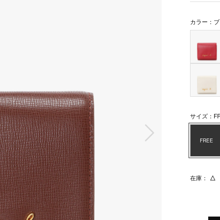
カラー：ブ
サイズ：FR
次の画像
FREE
在庫：
△