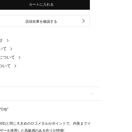
カートに入れる
店頭在庫を確認する
せ
いて
について
ついて
City"
AS02)と同じ大きめのロゴメタルがポイントで、内装までイ
ザーを使用した高級感のある作りが特徴!