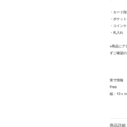
・カード段
・ポケット
・コインケ
・札入れ
※商品にア
ずご確認の
実寸情報
Free
縦：10ｃｍ
商品詳細