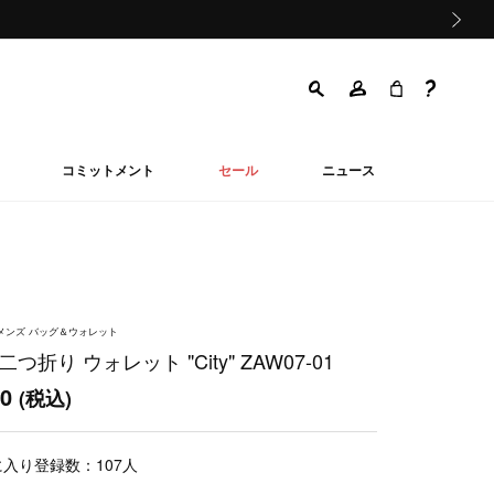
次の画像
コミットメント
セール
ニュース
ウィメンズ バッグ＆ウォレット
つ折り ウォレット "City" ZAW07-01
00
(税込)
に入り登録数：
107
人