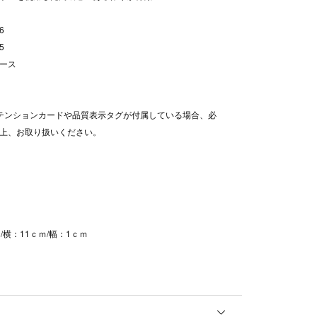
6
5
ース
テンションカードや品質表示タグが付属している場合、必
上、お取り扱いください。
/横：11ｃｍ/幅：1ｃｍ