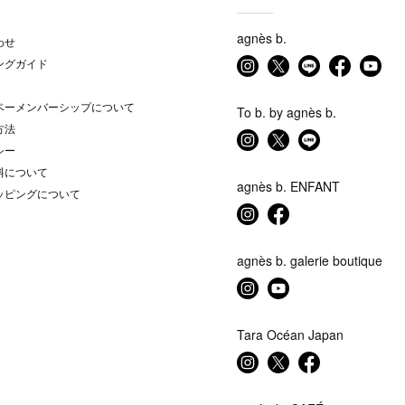
agnès b.
わせ
ングガイド
ベーメンバーシップについて
To b. by agnès b.
方法
シー
料について
agnès b. ENFANT
ッピングについて
agnès b. galerie boutique
Tara Océan Japan