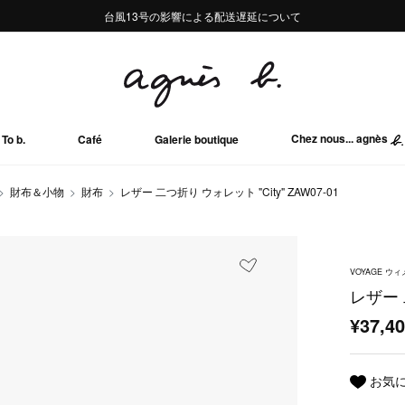
熊本地域地震の影響による配送遅延について
熊本地域地震の影響による配送遅延について
台風13号の影響による配送遅延について
Summer Sale 2buy10%OFF!!
Summer Sale 2buy10%OFF!!
Chez nous... agnès
To b.
Café
Galerie boutique
財布＆小物
財布
レザー 二つ折り ウォレット "City" ZAW07-01
VOYAGE 
レザー 二
¥37,4
お気