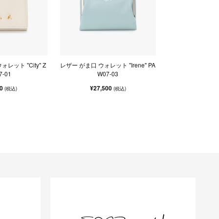
レット "City" Z
レザー がま口 ウォレット "Irene" PA
7-01
W07-03
00
¥27,500
(税込)
(税込)