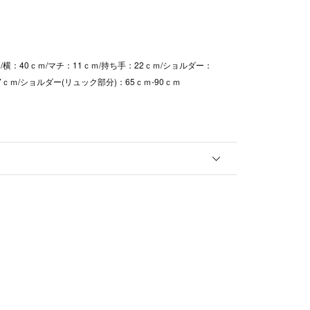
/横：40ｃｍ/マチ：11ｃｍ/持ち手：22ｃｍ/ショルダー：
17ｃｍ/ショルダー(リュック部分)：65ｃｍ-90ｃｍ