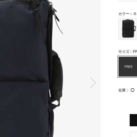
カラー：ネ
サイズ：FR
FREE
次の画像
在庫：
◯