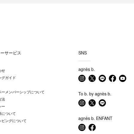
マーサービス
SNS
agnès b.
わせ
ングガイド
ベーメンバーシップについて
To b. by agnès b.
方法
シー
料について
agnès b. ENFANT
ッピングについて