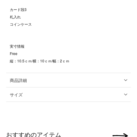
カード段3
札入れ
コインケース
実寸情報
Free
縦：10.5ｃｍ/横：10ｃｍ/幅：2ｃｍ
商品詳細
サイズ
おすすめのアイテム
次の画像