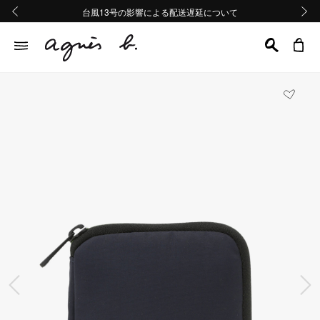
熊本地域地震の影響による配送遅延について
熊本地域地震の影響による配送遅延について
台風13号の影響による配送遅延について
Summer Sale 2buy10%OFF!!
Summer Sale 2buy10%OFF!!
前の画像
次の画
前の画像
次