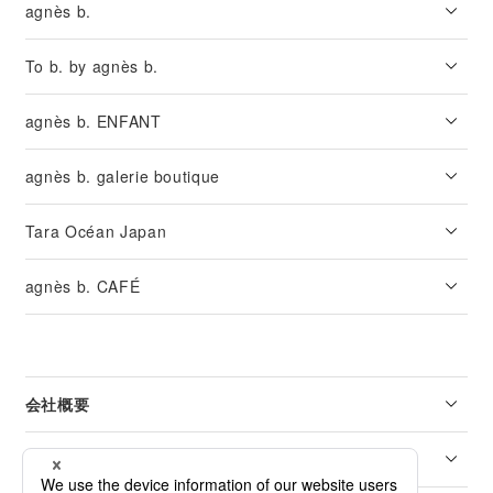
agnès b.
To b. by agnès b.
agnès b. ENFANT
agnès b. galerie boutique
Tara Océan Japan
agnès b. CAFÉ
会社概要
リーガル