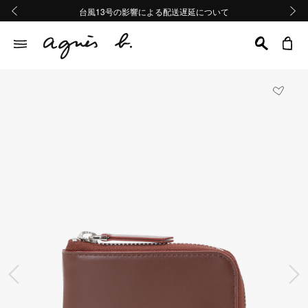
熊本地域地震の影響による配送遅延について
熊本地域地震の影響による配送遅延について
台風13号の影響による配送遅延について
Summer Sale 2buy10%OFF!!
Summer Sale 2buy10%OFF!!
前の画像
次の画
前の画像
次