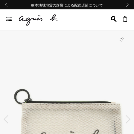
熊本地域地震の影響による配送遅延について
熊本地域地震の影響による配送遅延について
Summer Sale 2buy10%OFF!!
Summer Sale 2buy10%OFF!!
前の画像
次の画
前の画像
次