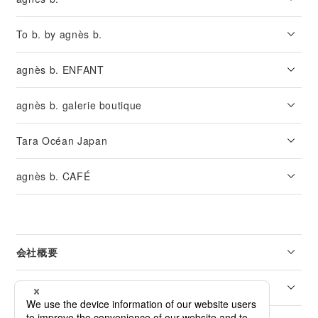
To b. by agnès b.
agnès b. ENFANT
agnès b. galerie boutique
Tara Océan Japan
agnès b. CAFÉ
会社概要
リーガル