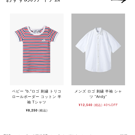
ベビー "b."ロゴ 刺繍 トリコ
メンズ ロゴ 刺繍 半袖 シャ
ロールボーダー コットン 半
ツ ”Andy”
袖 Tシャツ
¥12,540
40%OFF
(税込)
¥8,250
(税込)