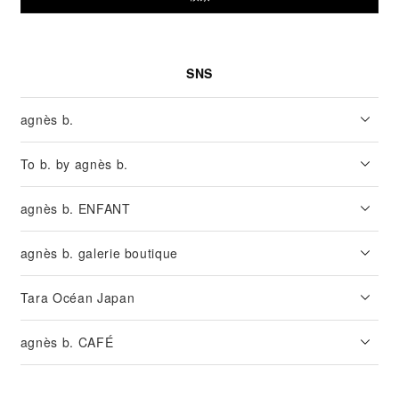
SNS
agnès b.
To b. by agnès b.
agnès b. ENFANT
agnès b. galerie boutique
Tara Océan Japan
agnès b. CAFÉ