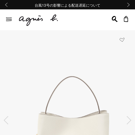
熊本地域地震の影響による配送遅延について
熊本地域地震の影響による配送遅延について
台風13号の影響による配送遅延について
Summer Sale 2buy10%OFF!!
Summer Sale 2buy10%OFF!!
前の画像
次の画
前の画像
次