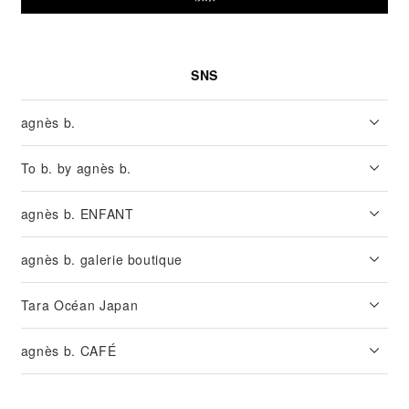
SNS
agnès b.
To b. by agnès b.
agnès b. ENFANT
agnès b. galerie boutique
Tara Océan Japan
agnès b. CAFÉ