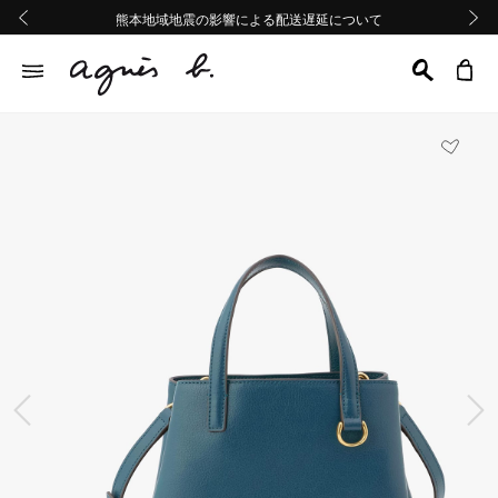
熊本地域地震の影響による配送遅延について
熊本地域地震の影響による配送遅延について
Summer Sale 2buy10%OFF!!
Summer Sale 2buy10%OFF!!
前の画像
次の画
前の画像
次