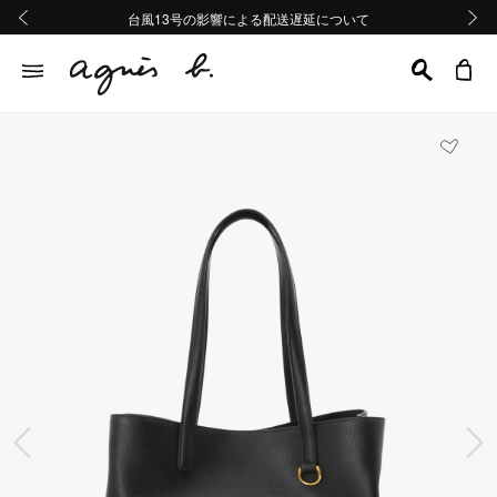
熊本地域地震の影響による配送遅延について
熊本地域地震の影響による配送遅延について
台風13号の影響による配送遅延について
Summer Sale 2buy10%OFF!!
Summer Sale 2buy10%OFF!!
前の画像
次の画
前の画像
次