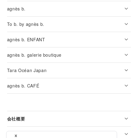
agnès b.
To b. by agnès b.
agnès b. ENFANT
agnès b. galerie boutique
Tara Océan Japan
agnès b. CAFÉ
会社概要
リーガル