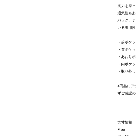
抗力を持っ
通気性もあ
バッグ、テ
いる汎用性
・前ポケッ
・背ポケッ
・あおりポ
・内ポケッ
・取り外し
※商品にア
ずご確認の
実寸情報
Free