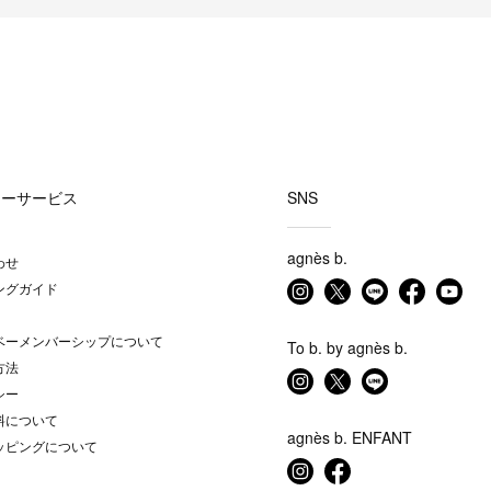
マーサービス
SNS
agnès b.
わせ
ングガイド
ベーメンバーシップについて
To b. by agnès b.
方法
シー
料について
agnès b. ENFANT
ッピングについて