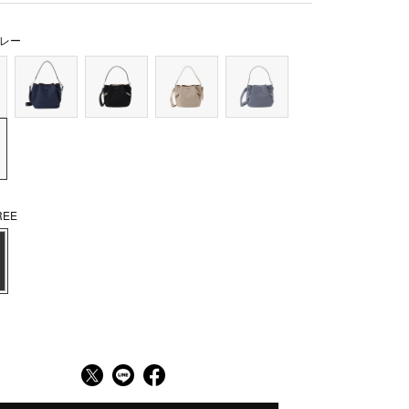
レー
EE