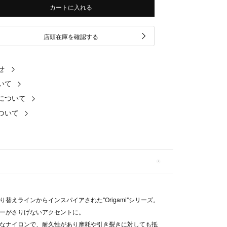
カートに入れる
店頭在庫を確認する
せ
いて
について
ついて
り替えラインからインスパイアされた"Origami"シリーズ。
ーがさりげないアクセントに。
なナイロンで、耐久性があり摩耗や引き裂きに対しても抵