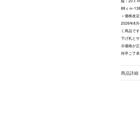
縦：20ｃｍ
88ｃｍ-1
＜価格改定
2026年
く商品です
下げ札とサ
示価格が正
何卒ご了承
商品詳細