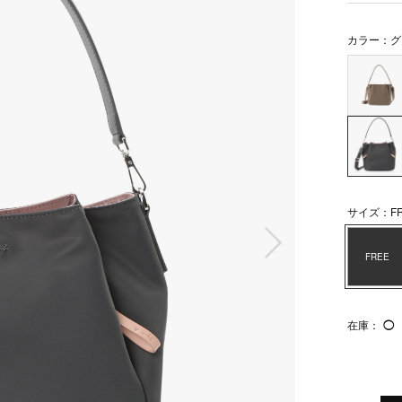
カラー：グ
サイズ：FR
次の画像
FREE
在庫：
◯