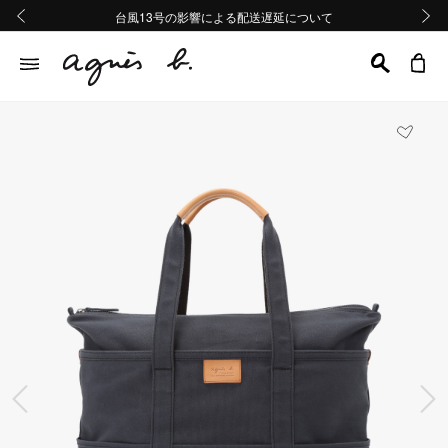
熊本地域地震の影響による配送遅延について
熊本地域地震の影響による配送遅延について
台風13号の影響による配送遅延について
Summer Sale 2buy10%OFF!!
Summer Sale 2buy10%OFF!!
前の画像
次の画
前の画像
次