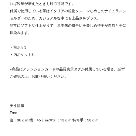
れば容量が増えたときも対応可能です。
付属で使用している革はイタリアの植物タンニンなめしのナチュラルシ
ョルダーのため、カジュアルな中にも上品さをプラス。
非常にソフトな仕上がりで、革本来の風合いを楽しめ持手が自然と手に
馴染みます。
・前ポケ3
・内ポケット3
※商品にアテンションカードや品質表示タグが付属している場合、必ず
ご確認の上、お取り扱いください。
実寸情報
Free
縦：36ｃｍ/横：45ｃｍ/マチ：13ｃｍ/持ち手：58ｃｍ