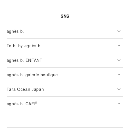
SNS
agnès b.
To b. by agnès b.
agnès b. ENFANT
agnès b. galerie boutique
Tara Océan Japan
agnès b. CAFÉ