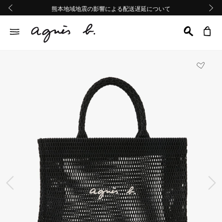
熊本地域地震の影響による配送遅延について
熊本地域地震の影響による配送遅延について
Summer Sale 2buy10%OFF!!
Summer Sale 2buy10%OFF!!
前の画像
次の画
前の画像
次