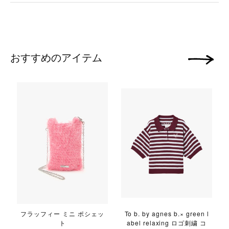
おすすめのアイテム
次の画像
フラッフィー ミニ ポシェッ
To b. by agnes b.× green l
ト
abel relaxing ロゴ刺繍 コ