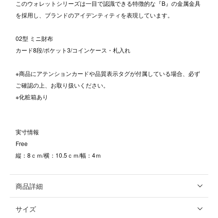
このウォレットシリーズは一目で認識できる特徴的な『B』の金属金具
を採用し、ブランドのアイデンティティを表現しています。
02型 ミニ財布
カード8段/ポケット3/コインケース・札入れ
※商品にアテンションカードや品質表示タグが付属している場合、必ず
ご確認の上、お取り扱いください。
※化粧箱あり
実寸情報
Free
縦：8ｃｍ/横：10.5ｃｍ/幅：4ｍ
商品詳細
サイズ