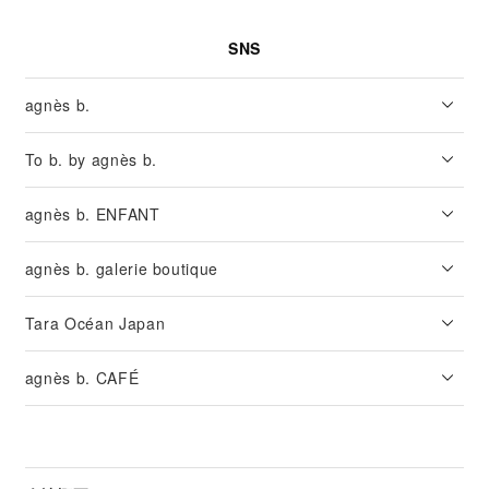
SNS
agnès b.
To b. by agnès b.
agnès b. ENFANT
agnès b. galerie boutique
Tara Océan Japan
agnès b. CAFÉ