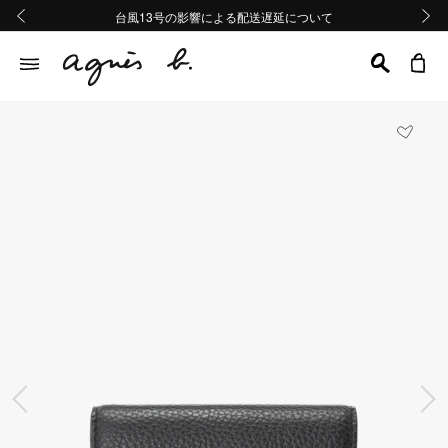
熊本地域地震の影響による配送遅延について
熊本地域地震の影響による配送遅延について
台風13号の影響による配送遅延について
Summer Sale 2buy10%OFF!!
Summer Sale 2buy10%OFF!!
前の画像
次の画
前の画像
次