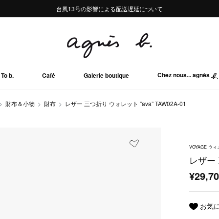
熊本地域地震の影響による配送遅延について
熊本地域地震の影響による配送遅延について
台風13号の影響による配送遅延について
Summer Sale 2buy10%OFF!!
Summer Sale 2buy10%OFF!!
Chez nous... agnès
To b.
Café
Galerie boutique
財布＆小物
財布
レザー 三つ折り ウォレット ”ava” TAW02A-01
VOYAGE 
レザー 
¥29,7
お気