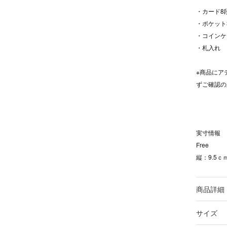
・カード8
・ポケット
・コインケ
・札入れ
※商品にア
ずご確認の
実寸情報
Free
縦：9.5ｃ
商品詳細
サイズ