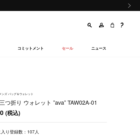
次の画像
コミットメント
セール
ニュース
ウィメンズ バッグ＆ウォレット
三つ折り ウォレット ”ava” TAW02A-01
00
(税込)
に入り登録数：
107
人