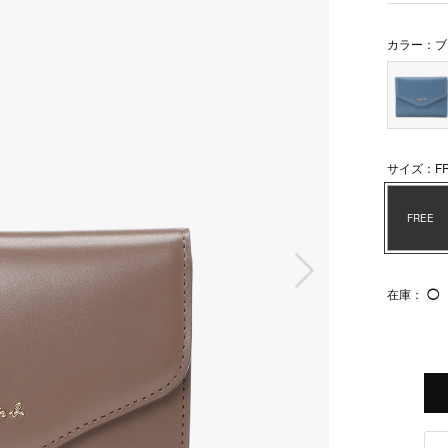
カラー：ブ
サイズ：FR
FREE
次の画像
在庫：
◯