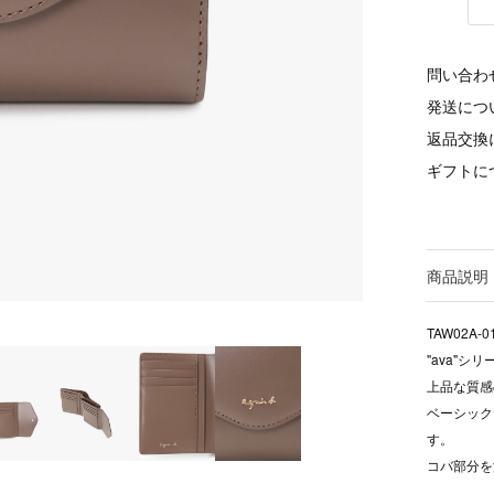
問い合わ
発送につ
返品交換
ギフトに
商品説明
TAW02A-0
"ava"
上品な質感
ベーシック
す。
コバ部分を