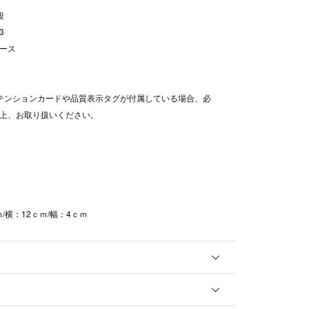
段
3
ース
テンションカードや品質表示タグが付属している場合、必
上、お取り扱いください。
ｍ/横：12ｃｍ/幅：4ｃｍ