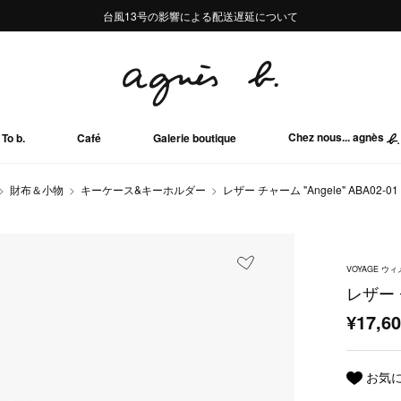
熊本地域地震の影響による配送遅延について
熊本地域地震の影響による配送遅延について
台風13号の影響による配送遅延について
Summer Sale 2buy10%OFF!!
Summer Sale 2buy10%OFF!!
Chez nous... agnès
To b.
Café
Galerie boutique
財布＆小物
キーケース&キーホルダー
レザー チャーム "Angele" ABA02-01
VOYAGE 
レザー チ
¥17,6
お気