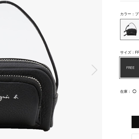
カラー：ブ
サイズ：FR
次の画像
FREE
在庫：
◯