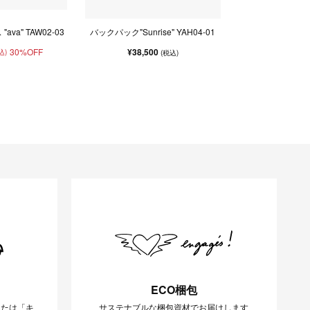
va" TAW02-03
バックパック"Sunrise" YAH04-01
30%OFF
¥38,500
込)
(税込)
ECO梱包
または「キ
サステナブルな梱包資材でお届けします