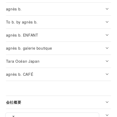
agnès b.
To b. by agnès b.
agnès b. ENFANT
agnès b. galerie boutique
Tara Océan Japan
agnès b. CAFÉ
会社概要
リーガル