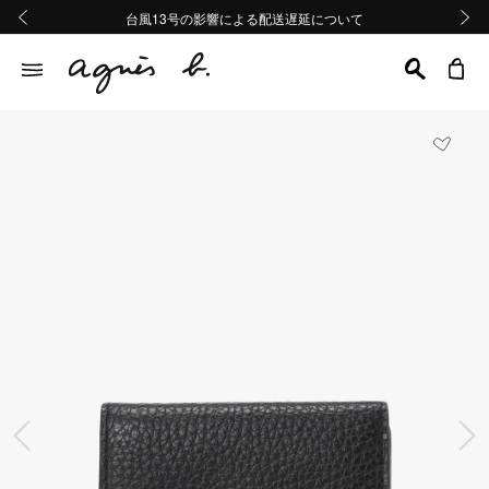
熊本地域地震の影響による配送遅延について
熊本地域地震の影響による配送遅延について
台風13号の影響による配送遅延について
Summer Sale 2buy10%OFF!!
Summer Sale 2buy10%OFF!!
前の画像
次の画
前の画像
次