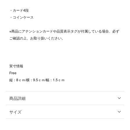
・カード4段
・コインケース
※商品にアテンションカードや品質表示タグが付属している場合、必ず
ご確認の上、お取り扱いください。
実寸情報
Free
縦：8ｃｍ/横：9.5ｃｍ/幅：1.5ｃｍ
商品詳細
サイズ