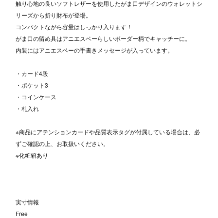
触り心地の良いソフトレザーを使用したがま口デザインのウォレットシ
リーズから折り財布が登場。
コンパクトながら容量はしっかり入ります！
がま口の留め具はアニエスベーらしいボーダー柄でキャッチーに。
内装にはアニエスベーの手書きメッセージが入っています。
・カード4段
・ポケット3
・コインケース
・札入れ
※商品にアテンションカードや品質表示タグが付属している場合は、必
ずご確認の上、お取扱いください。
※化粧箱あり
実寸情報
Free