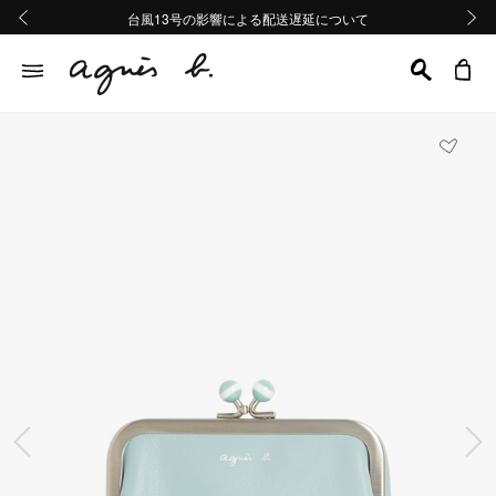
熊本地域地震の影響による配送遅延について
熊本地域地震の影響による配送遅延について
台風13号の影響による配送遅延について
Summer Sale 2buy10%OFF!!
Summer Sale 2buy10%OFF!!
前の画像
次の画
前の画像
次