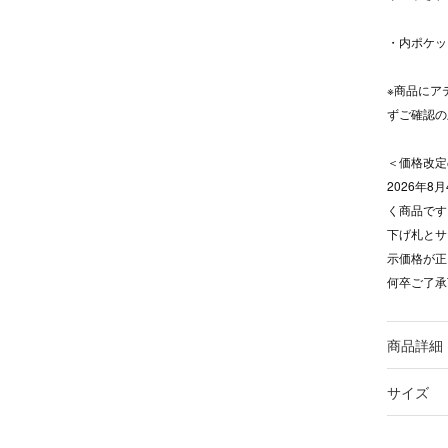
・内ポケッ
※商品にア
ずご確認の
＜価格改定
2026年
く商品です
下げ札とサ
示価格が正
何卒ご了承
商品詳細
サイズ