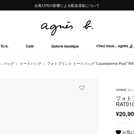
熊本地域地震の影響による配送遅延について
熊本地域地震の影響による配送遅延について
台風13号の影響による配送遅延について
Summer Sale 2buy10%OFF!!
Summer Sale 2buy10%OFF!!
Chez nous... agnès
To b.
Café
Galerie boutique
バッグ
トートバッグ
フォトプリント トートバッグ "Louvesienne Pool" RAT
VOYAGE 
フォトプリ
RAT01
¥20,9
お気