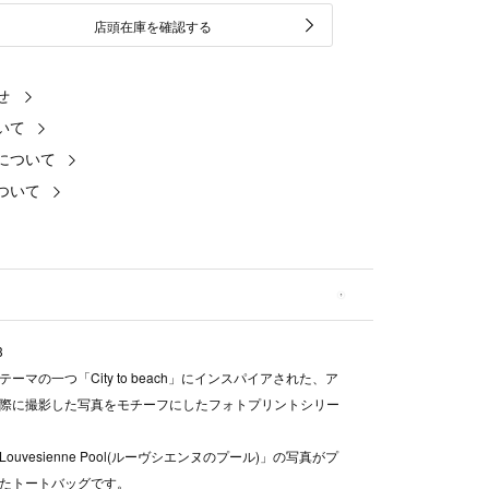
店頭在庫を確認する
せ
いて
について
ついて
3
ーマの一つ「City to beach」にインスパイアされた、ア
際に撮影した写真をモチーフにしたフォトプリントシリー
ouvesienne Pool(ルーヴシエンヌのプール)」の写真がプ
たトートバッグです。