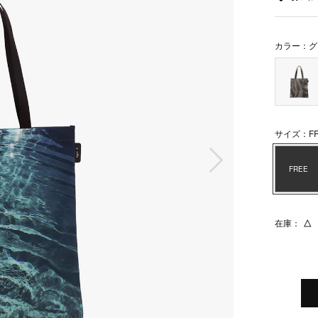
カラー：グ
サイズ：FR
次の画像
FREE
在庫：
△