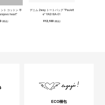
ント コットン 半
デニム 2way トートバッグ "Paulett
ajevo heart"
e" YAS18A-01
50
¥12,100
(税込)
(税込)
ECO梱包