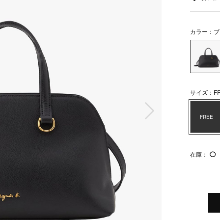
カラー：ブ
サイズ：FR
次の画像
FREE
在庫：
◯