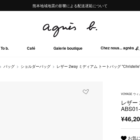
熊本地域地震の影響による配送遅延について
熊本地域地震の影響による配送遅延について
Summer Sale 2buy10%OFF!!
Summer Sale 2buy10%OFF!!
Chez nous... agnès
To b.
Café
Galerie boutique
バッグ
ショルダーバッグ
レザー 2way ミディアム トートバッグ "Christelle" 
VOYAGE 
レザー 2
ABS01
¥46,2
お気