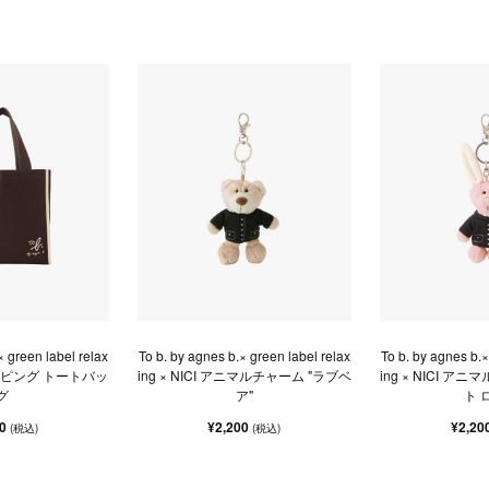
× green label relax
To b. by agnes b.× green label relax
To b. by agnes b.×
パイピング トートバッ
ing × NICI アニマルチャーム "ラブベ
ing × NICI ア
グ
ア"
ト 
00
¥2,200
¥2,20
(税込)
(税込)