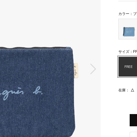
カラー：ブ
サイズ：FR
次の画像
FREE
在庫：
△