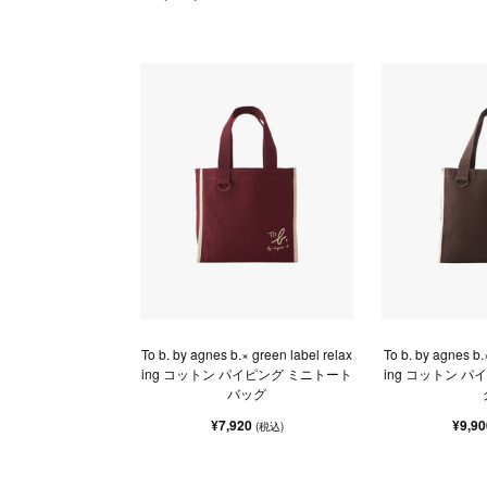
To b. by agnes b.× green label relax
To b. by agnes b.
ing コットン パイピング ミニトート
ing コットン 
バッグ
¥7,920
¥9,9
(税込)