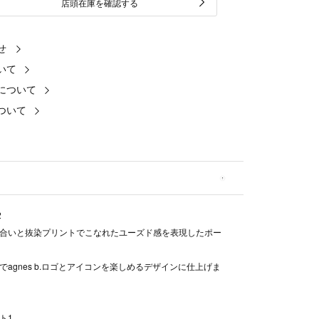
店頭在庫を確認する
せ
いて
について
ついて
2
合いと抜染プリントでこなれたユーズド感を表現したポー
でagnes b.ロゴとアイコンを楽しめるデザインに仕上げま
ト1