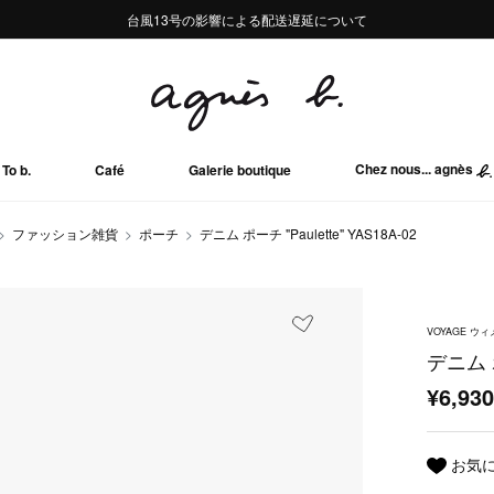
熊本地域地震の影響による配送遅延について
熊本地域地震の影響による配送遅延について
台風13号の影響による配送遅延について
Summer Sale 2buy10%OFF!!
Summer Sale 2buy10%OFF!!
Chez nous... agnès
To b.
Café
Galerie boutique
ファッション雑貨
ポーチ
デニム ポーチ "Paulette" YAS18A-02
VOYAGE 
デニム ポ
¥6,93
お気