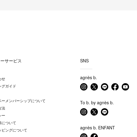
マーサービス
SNS
agnès b.
わせ
ングガイド
ベーメンバーシップについて
To b. by agnès b.
方法
シー
料について
agnès b. ENFANT
ッピングについて