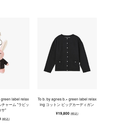
 green label relax
To b. by agnes b.× green label relax
ニマルチャーム "ラビッ
ing コットン ビッグカーディガン
ロサ"
¥19,800
(税込)
0
(税込)