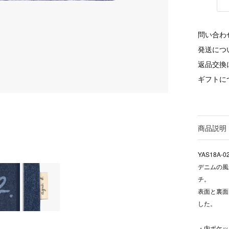
問い合わ
発送につ
返品交換
ギフトに
商品説明
YAS18A-0
デニムの風
チ。
表面と裏面
した。
・内ポケッ