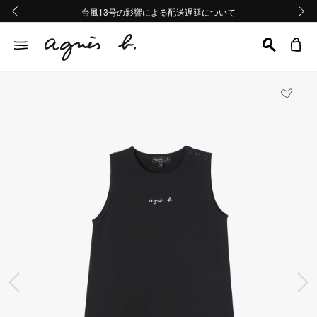
熊本地域地震の影響による配送遅延について
熊本地域地震の影響による配送遅延について
台風13号の影響による配送遅延について
Summer Sale 2buy10%OFF!!
Summer Sale 2buy10%OFF!!
前の画像
次の画
前の画像
次