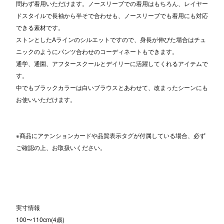
問わず着用いただけます。ノースリーブでの着用はもちろん、レイヤー
ドスタイルで長袖から半そで合わせも、ノースリーブでも着用にも対応
できる素材です。
ストンとしたAラインのシルエットですので、身長が伸びた場合はチュ
ニックのようにパンツ合わせのコーディネートもできます。
通学、通園、アフタースクールとデイリーに活躍してくれるアイテムで
す。
中でもブラックカラーは白いブラウスとあわせて、改まったシーンにも
お使いいただけます。
※商品にアテンションカードや品質表示タグが付属している場合、必ず
ご確認の上、お取扱いください。
実寸情報
100〜110cm(4歳)