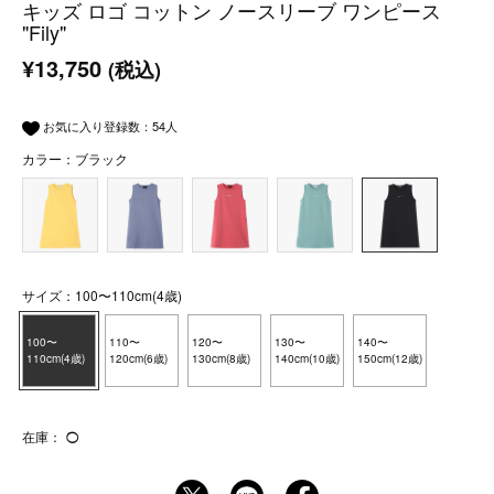
キッズ ロゴ コットン ノースリーブ ワンピース
"Fily"
¥13,750
(税込)
お気に入り登録数：
54
人
カラー：ブラック
サイズ：100〜110cm(4歳)
100〜
110〜
120〜
130〜
140〜
110cm(4歳)
120cm(6歳)
130cm(8歳)
140cm(10歳)
150cm(12歳)
在庫：
◯