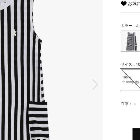
お気
カラー：ホ
サイズ：100
100〜
次の画像
110cm(4歳)
在庫：
×