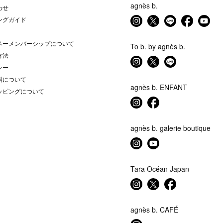
agnès b.
わせ
ングガイド
ベーメンバーシップについて
To b. by agnès b.
方法
シー
料について
agnès b. ENFANT
ッピングについて
agnès b. galerie boutique
Tara Océan Japan
agnès b. CAFÉ