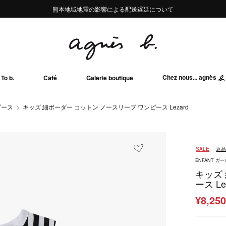
熊本地域地震の影響による配送遅延について
熊本地域地震の影響による配送遅延について
Summer Sale 2buy10%OFF!!
Summer Sale 2buy10%OFF!!
Chez nous... agnès
To b.
Café
Galerie boutique
ピース
キッズ 細ボーダー コットン ノースリーブ ワンピース Lezard
SALE
返
ENFANT ガ
キッズ
ース Le
¥8,25