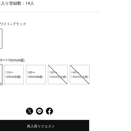
に入り登録数：
14
人
ワイト×ブラック
〜110cm(4歳)
110〜
120〜
130〜
140〜
120cm(6歳)
130cm(8歳)
140cm(10歳)
150cm(12歳)
再入荷リクエスト