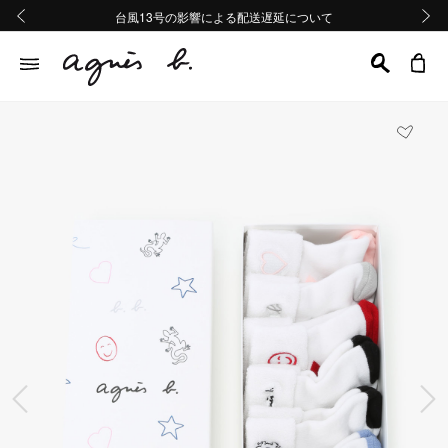
熊本地域地震の影響による配送遅延について
熊本地域地震の影響による配送遅延について
台風13号の影響による配送遅延について
Summer Sale 2buy10%OFF!!
Summer Sale 2buy10%OFF!!
前の画像
次の画
前の画像
次