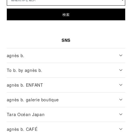
検索
SNS
agnès b.
To b. by agnès b.
agnès b. ENFANT
agnès b. galerie boutique
Tara Océan Japan
agnès b. CAFÉ