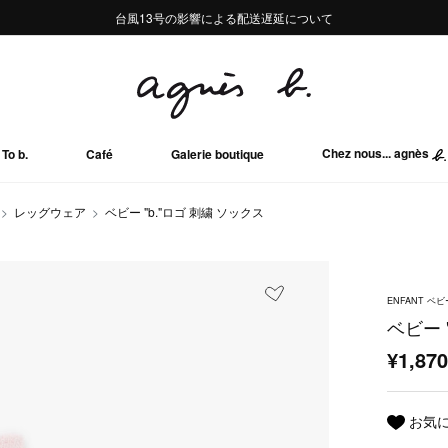
熊本地域地震の影響による配送遅延について
熊本地域地震の影響による配送遅延について
台風13号の影響による配送遅延について
Summer Sale 2buy10%OFF!!
Summer Sale 2buy10%OFF!!
Chez nous... agnès
To b.
Café
Galerie boutique
レッグウェア
ベビー "b."ロゴ 刺繍 ソックス
ENFANT ベビ
ベビー 
¥1,87
お気