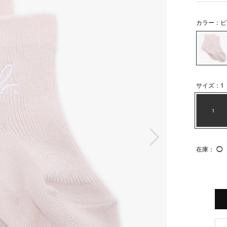
カラー：ピ
サイズ：1
1
次の画像
在庫：
◯