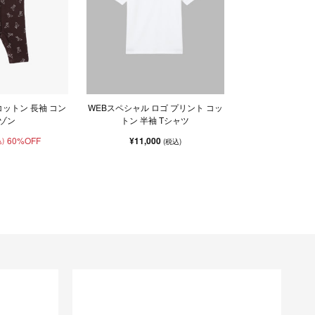
コットン 長袖 コン
WEBスペシャル ロゴ プリント コッ
ゾン
トン 半袖 Tシャツ
60%OFF
¥11,000
)
(税込)