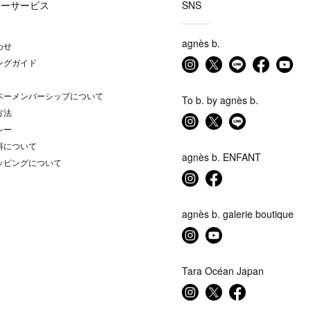
マーサービス
SNS
agnès b.
わせ
ングガイド
ベーメンバーシップについて
To b. by agnès b.
方法
シー
料について
agnès b. ENFANT
ッピングについて
agnès b. galerie boutique
Tara Océan Japan