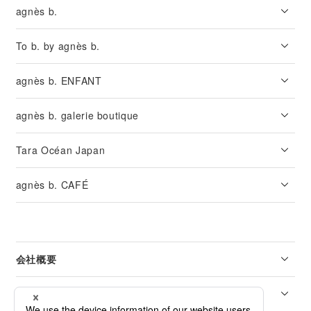
agnès b.
To b. by agnès b.
agnès b. ENFANT
agnès b. galerie boutique
Tara Océan Japan
agnès b. CAFÉ
会社概要
リーガル