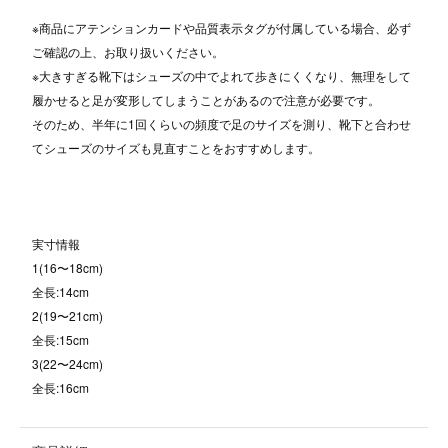
※商品にアテンションカードや品質表示タグが付属している場合、必ず
ご確認の上、お取り扱いください。
※大きすぎる靴下はシューズの中でよれて歩きにくくなり、無理をして
履かせると足が変形してしまうことがあるので注意が必要です。
そのため、半年に1回くらいの頻度で足のサイズを測り、靴下と合わせ
てシューズのサイズも見直すことをおすすめします。
実寸情報
1(16〜18cm)
全長:14cm
2(19〜21cm)
全長:15cm
3(22〜24cm)
全長:16cm