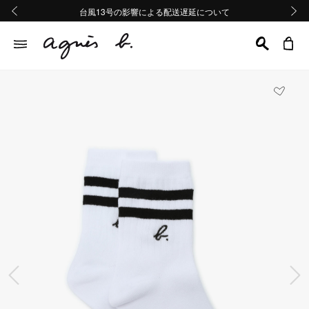
熊本地域地震の影響による配送遅延について
熊本地域地震の影響による配送遅延について
台風13号の影響による配送遅延について
Summer Sale 2buy10%OFF!!
Summer Sale 2buy10%OFF!!
前の画像
次の画
前の画像
次