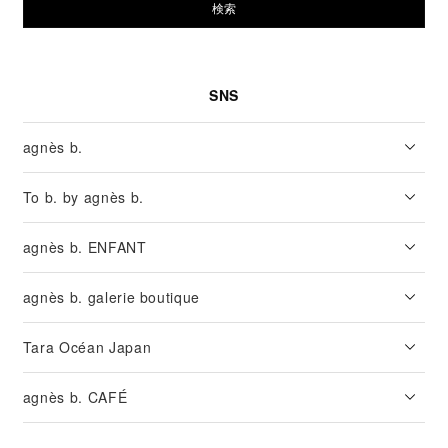
検索
SNS
agnès b.
To b. by agnès b.
agnès b. ENFANT
agnès b. galerie boutique
Tara Océan Japan
agnès b. CAFÉ