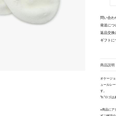
問い合わ
発送につ
返品交換
ギフトに
商品説明
オケージョ
ュールレー
す。
"b."ロ
※商品にア
ずご確認の