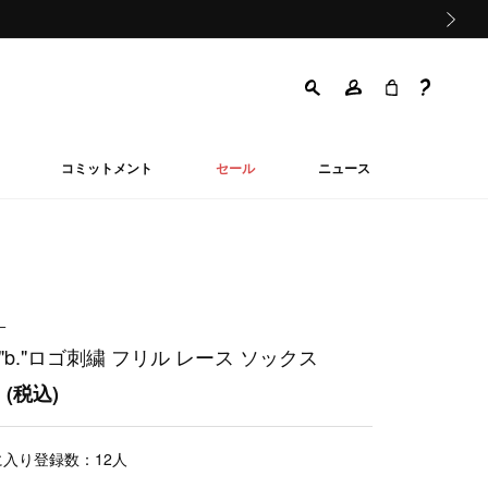
次の画像
コミットメント
セール
ニュース
ー
"b."ロゴ刺繍 フリル レース ソックス
0
(税込)
に入り登録数：
12
人