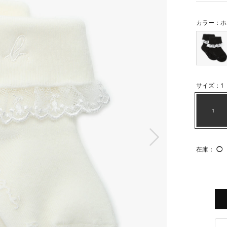
カラー：ホ
サイズ：1
1
次の画像
在庫：
◯