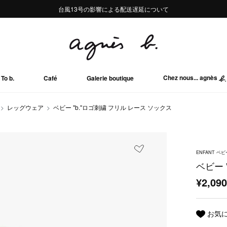
熊本地域地震の影響による配送遅延について
熊本地域地震の影響による配送遅延について
台風13号の影響による配送遅延について
Summer Sale 2buy10%OFF!!
Summer Sale 2buy10%OFF!!
Chez nous... agnès
To b.
Café
Galerie boutique
レッグウェア
ベビー "b."ロゴ刺繍 フリル レース ソックス
ENFANT ベビ
ベビー 
¥2,09
お気