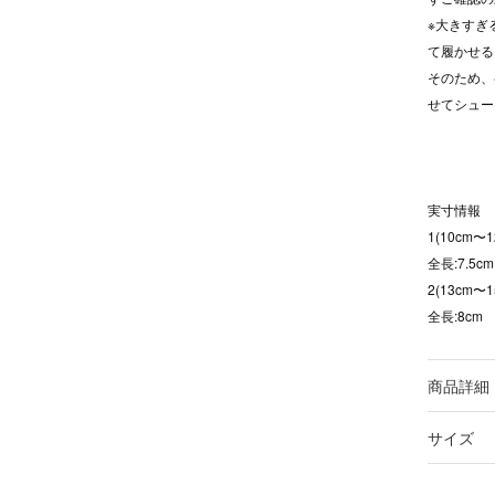
※大きすぎ
て履かせる
そのため、
せてシュー
実寸情報
1(10cm〜1
全長:7.5cm
2(13cm〜1
全長:8cm
商品詳細
サイズ