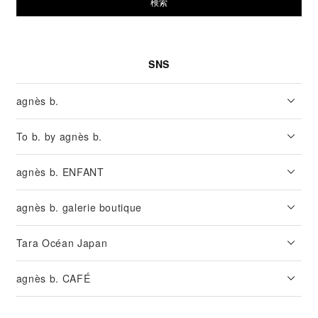
検索
SNS
agnès b.
To b. by agnès b.
agnès b. ENFANT
agnès b. galerie boutique
Tara Océan Japan
agnès b. CAFÉ