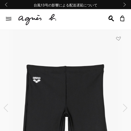
熊本地域地震の影響による配送遅延について
熊本地域地震の影響による配送遅延について
台風13号の影響による配送遅延について
Summer Sale 2buy10%OFF!!
Summer Sale 2buy10%OFF!!
前の画像
次の画
前の画像
次