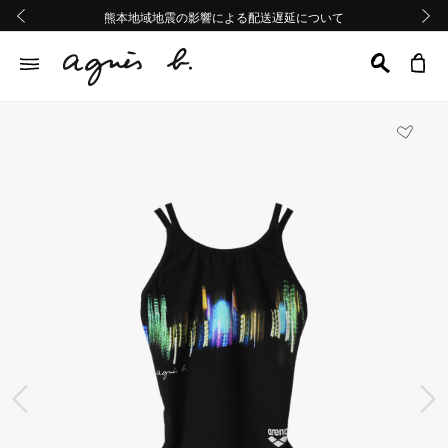
熊本地域地震の影響による配送遅延について
熊本地域地震の影響による配送遅延について
Summer Sale 2buy10%OFF!!
Summer Sale 2buy10%OFF!!
前の画像
次の画
前の画像
次