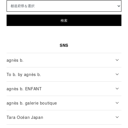
検索
SNS
agnès b.
To b. by agnès b.
agnès b. ENFANT
agnès b. galerie boutique
Tara Océan Japan