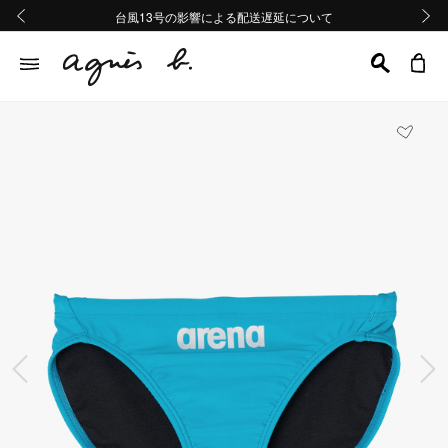
熊本地域地震の影響による配送遅延について
熊本地域地震の影響による配送遅延について
台風13号の影響による配送遅延について
Summer Sale 2buy10%OFF!!
Summer Sale 2buy10%OFF!!
前の画像
次の画
前の画像
次