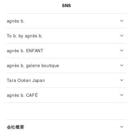
SNS
agnès b.
To b. by agnès b.
agnès b. ENFANT
agnès b. galerie boutique
Tara Océan Japan
agnès b. CAFÉ
会社概要