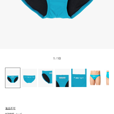
1
/ 10
返品不可
HOMME メンズ