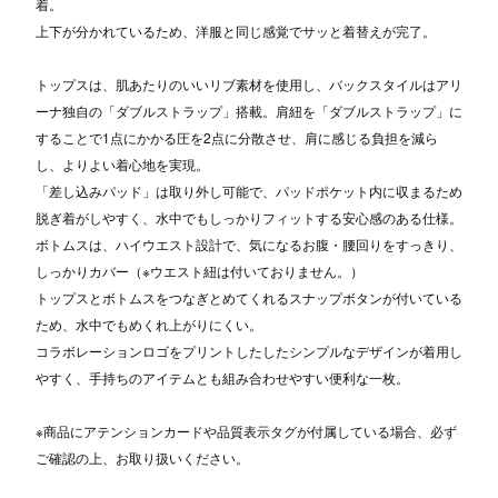
着。
上下が分かれているため、洋服と同じ感覚でサッと着替えが完了。
トップスは、肌あたりのいいリブ素材を使用し、バックスタイルはアリ
ーナ独自の「ダブルストラップ」搭載。肩紐を「ダブルストラップ」に
することで1点にかかる圧を2点に分散させ、肩に感じる負担を減ら
し、よりよい着心地を実現。
「差し込みパッド」は取り外し可能で、パッドポケット内に収まるため
脱ぎ着がしやすく、水中でもしっかりフィットする安心感のある仕様。
ボトムスは、ハイウエスト設計で、気になるお腹・腰回りをすっきり、
しっかりカバー（※ウエスト紐は付いておりません。）
トップスとボトムスをつなぎとめてくれるスナップボタンが付いている
ため、水中でもめくれ上がりにくい。
コラボレーションロゴをプリントしたしたシンプルなデザインが着用し
やすく、手持ちのアイテムとも組み合わせやすい便利な一枚。
※商品にアテンションカードや品質表示タグが付属している場合、必ず
ご確認の上、お取り扱いください。