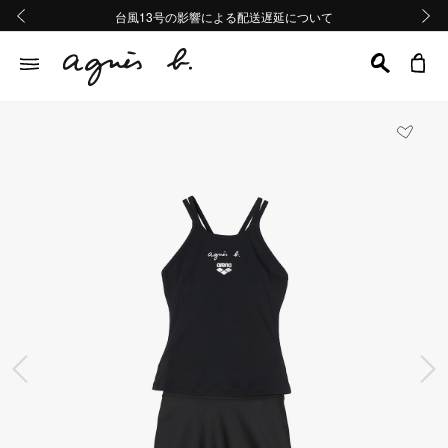
熊本地域地震の影響による配送遅延について
熊本地域地震の影響による配送遅延について
台風13号の影響による配送遅延について
Summer Sale 2buy10%OFF!!
Summer Sale 2buy10%OFF!!
前の画像
次の画
前の画像
次