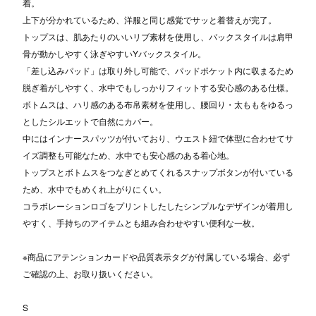
着。
上下が分かれているため、洋服と同じ感覚でサッと着替えが完了。
トップスは、肌あたりのいいリブ素材を使用し、バックスタイルは肩甲
骨が動かしやすく泳ぎやすいYバックスタイル。
「差し込みパッド」は取り外し可能で、パッドポケット内に収まるため
脱ぎ着がしやすく、水中でもしっかりフィットする安心感のある仕様。
ボトムスは、ハリ感のある布帛素材を使用し、腰回り・太ももをゆるっ
としたシルエットで自然にカバー。
中にはインナースパッツが付いており、ウエスト紐で体型に合わせてサ
イズ調整も可能なため、水中でも安心感のある着心地。
トップスとボトムスをつなぎとめてくれるスナップボタンが付いている
ため、水中でもめくれ上がりにくい。
コラボレーションロゴをプリントしたしたシンプルなデザインが着用し
やすく、手持ちのアイテムとも組み合わせやすい便利な一枚。
※商品にアテンションカードや品質表示タグが付属している場合、必ず
ご確認の上、お取り扱いください。
S